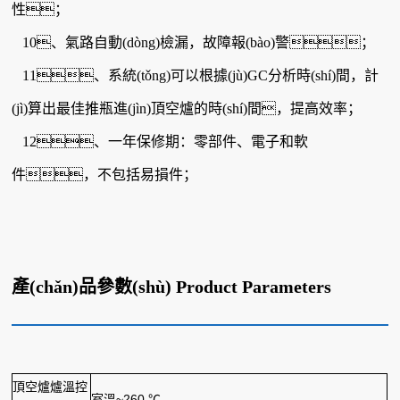
性；
10、氣路自動(dòng)檢漏，故障報(bào)警；
11、系統(tǒng)可以根據(jù)GC分析時(shí)間，計
(jì)算出最佳推瓶進(jìn)頂空爐的時(shí)間，提高效率；
12、一年保修期：零部件、電子和軟
件，不包括易損件；
產(chǎn)品參數(shù) Product Parameters
頂空爐爐溫控
室溫~260 ℃