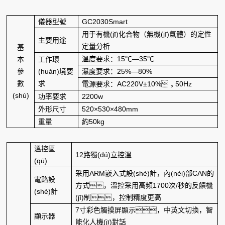
儀器型號
GC2030Smart
用于有機(jī)化合物（無機(jī)氣體）的定性
主要用途
定量分析
基
溫度要求：15℃—35℃
本
工作環
參
(huán)境要
濕度要求：25%—80%
數
求
電源要求：AC220V±10%，50Hz
(shù)
功率要求
2200w
外形尺寸
520×530×480mm
重量
約50kg
溫控區
12路獨(dú)立控溫
(qū)
采用ARM嵌入式設(shè)計，內(nèi)部CAN的
電路設
方式，溫控采用高頻1700次/秒的反饋機
(shè)計
(jī)制，控制精度更高
7寸彩色觸摸屏顯示，中英文切換，智
顯示器
能化人機(jī)對話