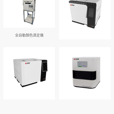
全自動顏色滴定儀