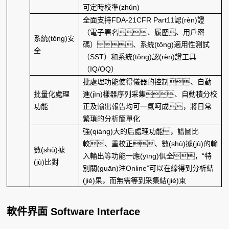
可定時校準(zhǔn)
全面支持FDA-21CFR Part11認(rèn)證
（電子署名、履歷、用戶密
系統(tǒng)安
碼）、系統(tǒng)適用性測試
全
（SST）和系統(tǒng)認(rèn)證工具
（IQ/OQ）
批處理功能使得儀器的控制、自動
批量化處理
進(jìn)樣器序列采集、自動積分校
功能
正及輸出報告均可一氣呵成，將日常
繁瑣的分析簡單化
強(qiáng)大的后處理功能，譜圖比
較、重校正、數(shù)據(jù)的輸
數(shù)據
入輸出等功能一應(yīng)俱全，“特
(jù)比對
別關(guān)注Online”可以在線得到分析結
(jié)果，而無需等到采集結(jié)束
軟件界面 Software Interface