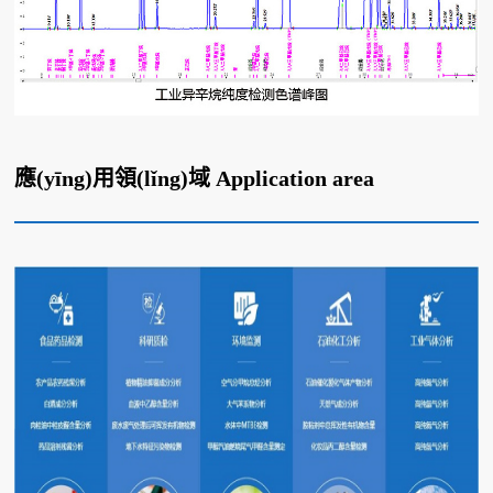
應(yīng)用領(lǐng)域
Application area