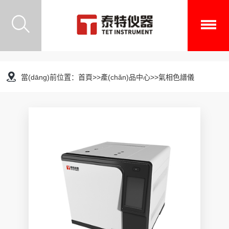
當(dāng)前位置：
首頁
>>
產(chǎn)品中心
>>
氣相色譜儀