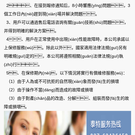
2、在接到報修通知后，8小時響應(yīng)問題，3
個工作日內(nèi)趕到現(xiàn)場并解決問題。
3、用戶可以通過售后電話咨詢有關(guān)技術(shù)問題，
并得到明確的解決方案。
4、用戶在正常使用中出現(xiàn)性能故障時，本公司承諾以
上保修服務(wù)。除此以外，國家適用法律法規(guī)另有
明確規(guī)定的，本公司將遵照相關(guān)法律法規(guī)執
(zhí)行。
5、在保修期內(nèi)，以下情況將實行有償維修服務(wù)：
（1）由于人為或不可抗拒的自然現(xiàn)象而發(fā)生的損壞
（2）由于操作不當(dāng)而造成的故障或損壞
（3）由于對產(chǎn)品的改造、分解、組裝而發(fā)生的故
障或損壞。