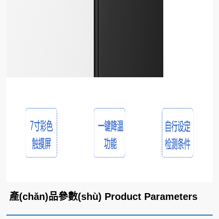
產(chǎn)品參數(shù) Product Parameters