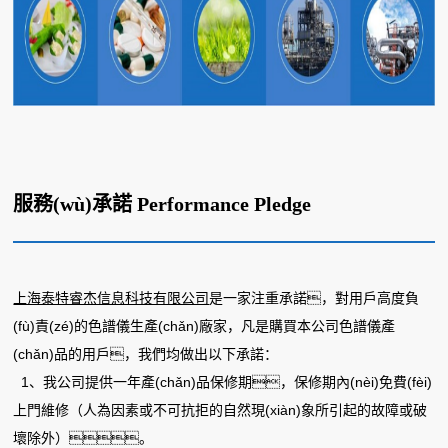
服務(wù)承諾
Performance Pledge
上海泰特睿杰信息科技有限公司
是一家注重承諾，對用戶高度負
(fù)責(zé)的色譜儀生產(chǎn)廠家，凡是購買本公司色譜儀產
(chǎn)品的用戶，我們均做出以下承諾：
1、我公司提供一年產(chǎn)品保修期，保修期內(nèi)免費(fèi)
上門維修（人為因素或不可抗拒的自然現(xiàn)象所引起的故障或破
壞除外）。