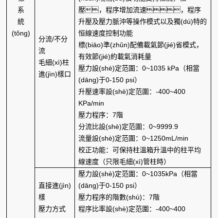
系
壓，程序增加流速，程序
統
升壓及壓力脈沖等操作模式以及獨(dú)特的
(tǒng)
恒線速度控制功能
分流/不分
標(biāo)準(zhǔn)配備載氣節(jié)省模式，
流
有效節(jié)約載氣消耗量
毛細(xì)柱
壓力設(shè)定范圍：0~1035 kPa（相當
進(jìn)樣口
(dāng)于0-150 psi）
升壓速率設(shè)定范圍：-400~400
KPa/min
壓力程序：7階
分流比設(shè)定范圍：0~9999.9
流量設(shè)定范圍：0~1250mL/min
校正功能：可保持柱溫箱升溫中的柱平均
線速度（只限毛細(xì)管柱時）
壓力設(shè)定范圍：0~1035kPa（相當
直接進(jìn)
(dāng)于0-150 psi）
樣
壓力程序的階數(shù)：7階
壓力方式
程序比率設(shè)定范圍：-400~400