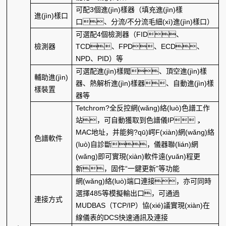
可配3個進(jìn)樣器（填充進(jìn)樣
進(jìn)樣口
口、分流/不分流毛細(xì)進(jìn)樣口）
可選配4個檢測器（FID、
檢測器
TCD、FPD、ECD、
NPD、PID）等
可選配進(jìn)樣閥、頂空進(jìn)樣
輔助進(jìn)
器、熱解析進(jìn)樣器、自動進(jìn)樣
樣裝置
器等
Tetchrom?全反控網(wǎng)絡(luò)色譜工作
站，可自動獲取到色譜儀IP，
MAC地址，并能夠?qū)崿F(xiàn)網(wǎng)絡
色譜軟件
(luò)自診斷，儀器聯(lián)網
(wǎng)即可實現(xiàn)軟件遠(yuǎn)程更
新，固件“一鍵更新”等功能
網(wǎng)絡(luò)端口連接，亦可同時
選擇485等模擬輸出口，可通過
連接方式
MUDBAS（TCP/IP）協(xié)議實現(xiàn)在
線儀表的DCS快速通訊及連接