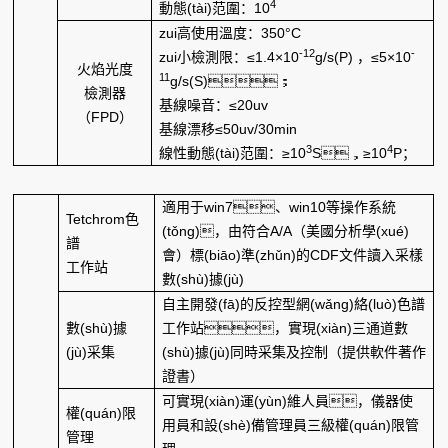
4
動態(tài)范圍：10
zui高使用溫度：350°C
-12
-
zui小檢測限：≤1.4×10
g/s(P) ，≤5×10
火焰光度
11
g/s(S)；
檢測器
基線噪音：≤20uv
（FPD）
基線漂移≤50uv/30min
3
4
線性動態(tài)范圍：≥10
S，≥10
P；
適用于win7、win10等操作系統
Tetchrom色
(tǒng)，由符合A/A（美國分析學(xué)
譜
會）標(biāo)準(zhǔn)的CDF文件讀入采樣
工作站
數(shù)據(jù)
自主開發(fā)的反控型網(wǎng)絡(luò)色譜
數(shù)據
工作站，實現(xiàn)三通道數
(jù)采集
(shù)據(jù)同時采集及控制（提供軟件著作
證書）
可實現(xiàn)運(yùn)維人員，儀器使
權(quán)限
用員和設(shè)備管理員三級權(quán)限管
管理